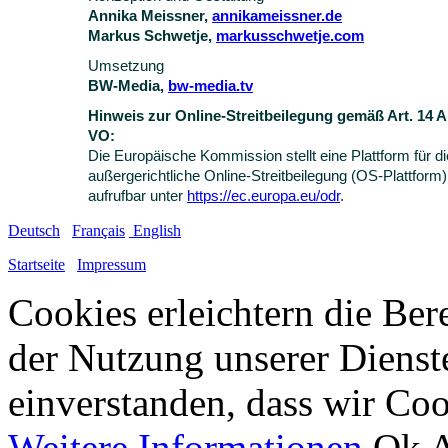
Annika Meissner,
annikameissner.de
Markus Schwetje,
markusschwetje.com
Umsetzung
BW-Media,
bw-media.tv
Hinweis zur Online-Streitbeilegung gemäß Art. 14 
VO:
Die Europäische Kommission stellt eine Plattform für di
außergerichtliche Online-Streitbeilegung (OS-Plattform) 
aufrufbar unter
https://ec.europa.eu/odr
.
Deutsch
Français
English
Startseite
Impressum
Cookies erleichtern die Bere
der Nutzung unserer Dienste
einverstanden, dass wir Co
Weitere Informationen
Ok